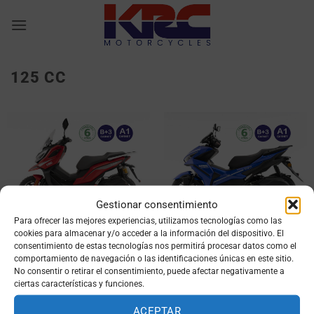
Saltar
al
contenido
125 CC
Gestionar consentimiento
Para ofrecer las mejores experiencias, utilizamos tecnologías como las
KRC KARNY 125
KRC ARCHY 125
cookies para almacenar y/o acceder a la información del dispositivo. El
consentimiento de estas tecnologías nos permitirá procesar datos como el
comportamiento de navegación o las identificaciones únicas en este sitio.
No consentir o retirar el consentimiento, puede afectar negativamente a
ciertas características y funciones.
ACEPTAR