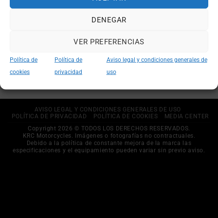
DENEGAR
VER PREFERENCIAS
KRC JORDAN 125
Política de
Política de
Aviso legal y condiciones generales de
cookies
privacidad
uso
AVISO LEGAL Y CONDICIONES GENERALES DE USO
POLÍTICA DE PRIVACIDAD
POLÍTICA DE COOKIES
MEDIA CENTER
Copyright 2026 © TODOS LOS DERECHOS RESERVADOS.
KRC Motorcycles. Imágenes o fotografías no contractuales.
Debido a la política de constante mejora de la marca las
especificaciones y el equipamiento pueden variar sin previo aviso.