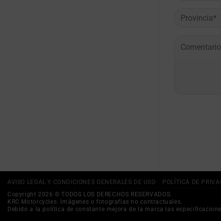
AVISO LEGAL Y CONDICIONES GENERALES DE USO
POLÍTICA DE PRIV
Copyright 2026 © TODOS LOS DERECHOS RESERVADOS.
KRC Motorcycles. Imágenes o fotografías no contractuales.
Debido a la política de constante mejora de la marca las especificacione