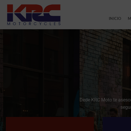
Saltar
al
contenido
INICIO
M
Dede KRC Moto te asesora
segu