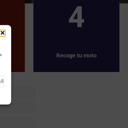
4
Recoge tu moto
as
AS