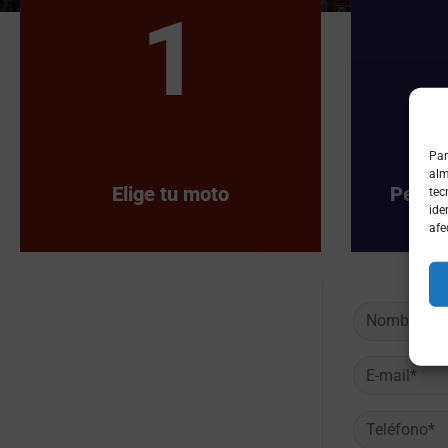
1
Par
alm
Elige tu moto
Person
tec
ide
afe