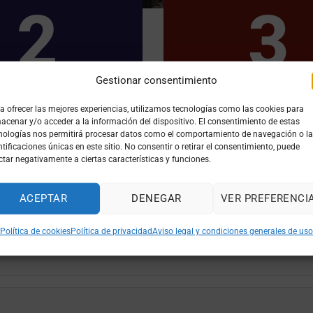
2
3
Gestionar consentimiento
a ofrecer las mejores experiencias, utilizamos tecnologías como las cookies para
acenar y/o acceder a la información del dispositivo. El consentimiento de estas
aliza tus opciones
Elige tu tienda
nologías nos permitirá procesar datos como el comportamiento de navegación o l
ntificaciones únicas en este sitio. No consentir o retirar el consentimiento, puede
ctar negativamente a ciertas características y funciones.
ACEPTAR
DENEGAR
VER PREFERENCI
Política de cookies
Política de privacidad
Aviso legal y condiciones generales de uso