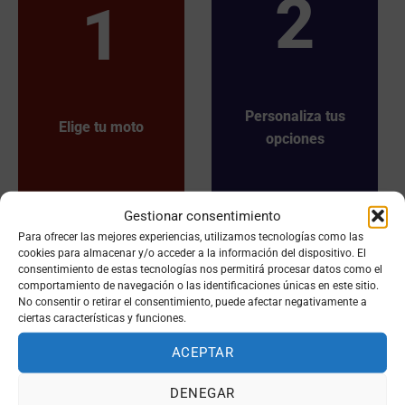
2
1
Personaliza tus
Elige tu moto
opciones
Gestionar consentimiento
Para ofrecer las mejores experiencias, utilizamos tecnologías como las
cookies para almacenar y/o acceder a la información del dispositivo. El
consentimiento de estas tecnologías nos permitirá procesar datos como el
comportamiento de navegación o las identificaciones únicas en este sitio.
3
4
No consentir o retirar el consentimiento, puede afectar negativamente a
ciertas características y funciones.
ACEPTAR
DENEGAR