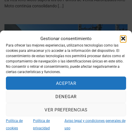
Moto continúa consolidando [...]
28
Gestionar consentimiento
May
Para ofrecer las mejores experiencias, utilizamos tecnologías como las
cookies para almacenar y/o acceder a la información del dispositivo. El
consentimiento de estas tecnologías nos permitirá procesar datos como el
comportamiento de navegación o las identificaciones únicas en este sitio.
No consentir o retirar el consentimiento, puede afectar negativamente a
ciertas características y funciones.
ACEPTAR
DENEGAR
Logística propia para una entrega más rápida y segura
VER PREFERENCIAS
En KRC Moto seguimos reforzando nuestra estructura para ofrecer
un mejor servicio a nuestra red [...]
Política de
Política de
Aviso legal y condiciones generales de
cookies
privacidad
uso