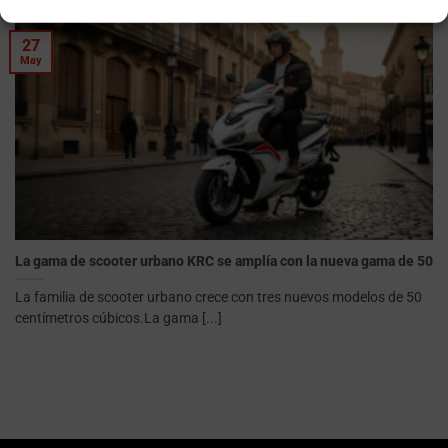
27
May
La gama de scooter urbano KRC se amplía con la nueva gama de 50
La familia de scooter urbano crece con tres nuevos modelos de 50
centímetros cúbicos.La gama [...]