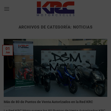
Saltar
al
contenido
ARCHIVOS DE CATEGORÍA:
NOTICIAS
01
Jun
Más de 80 de Puntos de Venta Autorizados en la Red KRC
La Red KRC Moto supera los 80 Puntos de Venta Autorizados KRC